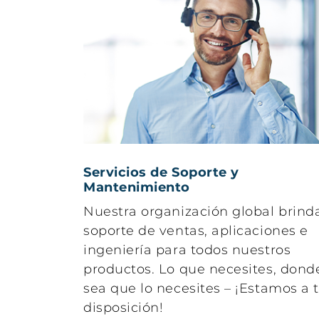
Viscosidad
Aut
Houillon
Cito
reinventada con un
Visc
muestreador
Houi
automático
com
opcional
aut
Servicios de Soporte y
Mantenimiento
Nuestra organización global brind
soporte de ventas, aplicaciones e
ingeniería para todos nuestros
productos. Lo que necesites, dond
sea que lo necesites – ¡Estamos a 
disposición!