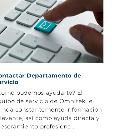
Viscosímetro
completamente
automático para
muestras
altamente viscosas
ontactar Departamento de
ervicio
Como podemos ayudarte? El
quipo de servicio de Omnitek le
rinda constantemente información
elevante, así como ayuda directa y
sesoramiento profesional.