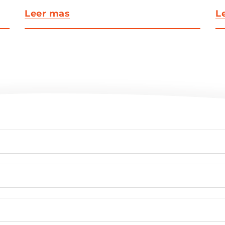
Leer mas
L
Nuestra historia:
Exhibición de
productos
anteriores de
Omnitek